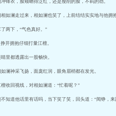
的冲锋衣，脸颊晒得泛红，还是瘦削的脸，不羁的劲。
朝相如澜走过来，相如澜也笑了，上前结结实实地与他拥
了两下，“气色真好。”
，挣开拥抱仔细打量江檀。
眼睛里都透露出一股畅快。
相如澜神采飞扬，面庞红润，眼角眉梢都在发光。
檀收回视线，对相如澜道：“忙着呢？”
不知道他话里有话吗，当下笑了笑，回头道：“闻铮，来