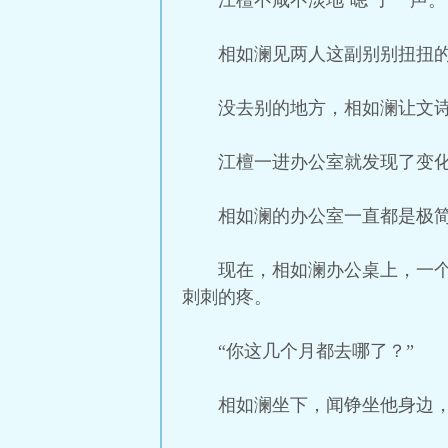
江檀不咸不淡地‘嗯’了一声。
相如澜见两人这副别别扭扭的
没去别的地方，相如澜让文
江檀一进办公室就发现了变
相如澜的办公室一直都是极
现在，相如澜办公桌上，一
刺刺的疼。
“你这几个月都去哪了？”
相如澜坐下，闻铮坐他身边