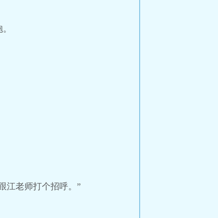
抱。
跟江老师打个招呼。”