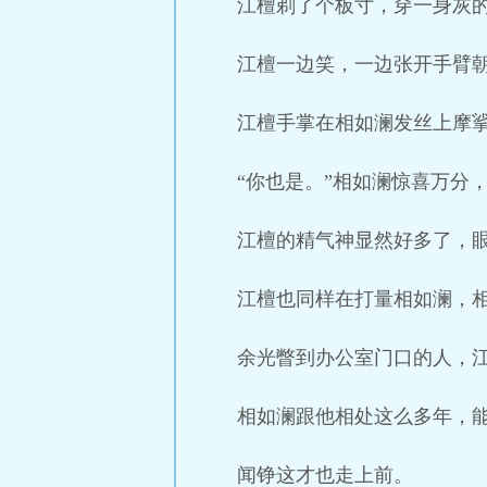
江檀剃了个板寸，穿一身灰
江檀一边笑，一边张开手臂
江檀手掌在相如澜发丝上摩挲
“你也是。”相如澜惊喜万分
江檀的精气神显然好多了，
江檀也同样在打量相如澜，
余光瞥到办公室门口的人，江
相如澜跟他相处这么多年，能
闻铮这才也走上前。