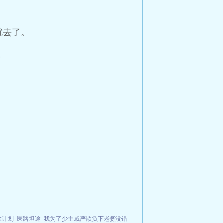
就去了。
”
除计划
医路坦途
我为了少主威严欺负下老婆没错