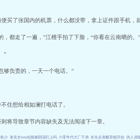
随便买了张国内的机票，什么都没带，拿上证件跟手机，
的，都走了一遍，”江檀手拍了下脸，“你看在云南晒的。
。”
也够负责的，一天一个电话。”
。
持不住想给相如澜打电话了。
否则将导致章节内容缺失及无法阅读下一章。
嫁权少
老实女beta也能被阴湿盯上吗
六零年代大厂子弟
长生从觉醒异能开始
伪人清