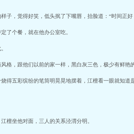
样子，觉得好笑，低头抿了下嘴唇，抬脸道：“时间正好
诗定了个餐，就在他办公室吃。
化。
简风格，跟他们以前的家一样，黑白灰三色，极少有鲜艳
个烧得五彩缤纷的笔筒明晃晃地摆着，江檀看一眼就知道
，江檀坐他对面，三人的关系泾渭分明。