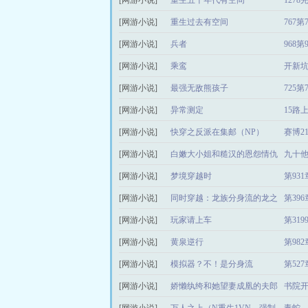
[网游小说]
重生五十年代有空间
127
[网游小说]
重生过去有空间
767第
[网游小说]
兵者
968第
[网游小说]
乘鸾
开新
[网游小说]
最强无敌熊孩子
725
[网游小说]
异常测定
15路
[网游小说]
快穿之反派在集邮（NP）
赛博2
[网游小说]
白嫩大小姐和糙汉的恩怨情仇
九十
[网游小说]
梦境穿越时
第93
[网游小说]
同时穿越：龙族分身流的龙之
第39
[网游小说]
众
玩家请上车
第31
[网游小说]
黄泉逆行
第98
[网游小说]
模拟器？不！是分身流
第52
[网游小说]
娇懒纨绔和她望妻成凰的夫郎
书院开