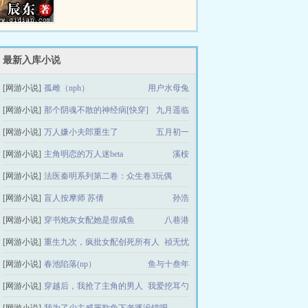
个浩大的仙侠世界，光怪陆离，神
秘无尽。热血似火山沸腾，激情若
瀚海汹涌，欲望如深渊无止境登天
路，踏歌行...
最新入库小说
[网游小说]
孤雌（nph）
用户水母兔
[网游小说]
那个阴魂不散的神经病[快穿]
九月遥临
[网游小说]
万人嫌小夫郎重生了
五月初一
[网游小说]
主角明恋的万人迷beta
溪桉
[网游小说]
法医秦明系列第二卷：众生卷3玩偶
[网游小说]
盲人按摩师 苏倩
法医秦明
孙浩
[网游小说]
穿书炮灰女配她是假咸鱼
八巷港
[网游小说]
重生九次，疯批女配创死所有人
祯无忧
[网游小说]
春池陷落(np）
鱼与十叁年
[网游小说]
穿越后，我抢了主角的男人
我爱挖耳勺