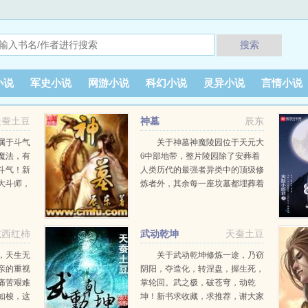
搜索
小说
军史小说
网游小说
科幻小说
灵异小说
言情小说
天蚕土豆
神墓
辰东
属于斗气
关于神墓神魔陵园位于天元大
魔法，有
6中部地带，整片陵园除了安葬着
斗气！新
人类历代的最强者异类中的顶级修
大斗师，
炼者外，其余每一座坟墓都埋葬着
，斗尊，
一位远古的神或魔，这是一片属于
界的斗气
神魔的安息之地。一个平凡的青年
死去万载岁月之后，从远古神墓中
吃西红柿
武动乾坤
天蚕土豆
复活而出，望...
，天生无
关于武动乾坤修炼一途，乃窃
亲的重视
阴阳，夺造化，转涅盘，握生死，
痛苦艰难
掌轮回。武之极，破苍穹，动乾
如梭，这
坤！新书求收藏，求推荐，谢大家