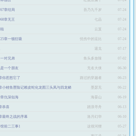
8完本感言
红烧豆腐干
07-24
767章结局
吾乃九千岁
07-24
968章无王
七品
07-24
坑啦
云芨
07-24
第725章一顿狂吸
忧伤中的逗比
07-24
上
退戈
07-17
1一对兄弟
鱼头多放辣
07-02
他是一个朋友
无名大侠
06-30
1章你惹怒它了
路过的穿越者
06-23
6章小鲤鱼歷险记赖皮蛇化龙图三头凤与四龙鳞
墨瑟无
06-22
99章仇深似海
海晏山
06-19
2章恭喜
踏浪寻舟
06-13
7章最终之战的序幕
洛月幻华
06-10
馆前二三事1
这很河狸
05-27