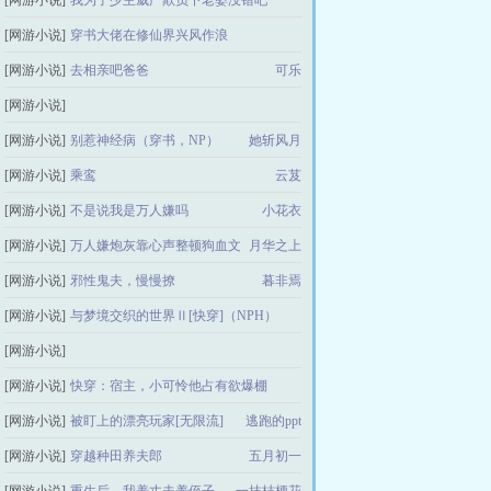
[网游小说]
我为了少主威严欺负下老婆没错吧
[网游小说]
穿书大佬在修仙界兴风作浪
废铁行者
[网游小说]
去相亲吧爸爸
一块钱的缘份
可乐
[网游小说]
【快穿】气运之子为何对我强取豪夺（np强制爱）
[网游小说]
别惹神经病（穿书，NP）
她斩风月
[网游小说]
乘鸾
小圆不吃鱼
云芨
[网游小说]
不是说我是万人嫌吗
小花衣
[网游小说]
万人嫌炮灰靠心声整顿狗血文
月华之上
[网游小说]
邪性鬼夫，慢慢撩
暮非焉
[网游小说]
与梦境交织的世界Ⅱ[快穿]（NPH）
[网游小说]
露水的世
娇懒纨绔和她望妻成凰的夫郎们（NPH）
[网游小说]
快穿：宿主，小可怜他占有欲爆棚
这很河狸
[网游小说]
被盯上的漂亮玩家[无限流]
逃跑的ppt
一个饭团
[网游小说]
穿越种田养夫郎
五月初一