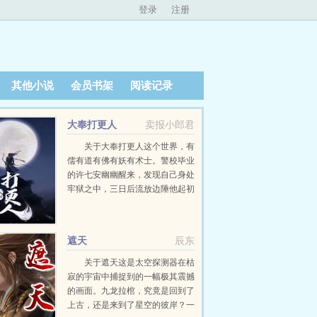
登录
注册
其他小说
会员书架
阅读记录
大奉打更人
卖报小郎君
关于大奉打更人这个世界，有
儒有道有佛有妖有术士。警校毕业
的许七安幽幽醒来，发现自己身处
牢狱之中，三日后流放边陲他起初
的目的只是自保，顺便在这个没有
人权的社会里当个富家翁悠闲度
日。多年后，许七...
遮天
辰东
关于遮天这是太空探测器在枯
寂的宇宙中捕捉到的一幅极其震撼
的画面。九龙拉棺，究竟是回到了
上古，还是来到了星空的彼岸？一