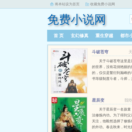
将本站设为首页
收藏免费小说网
免费小说网
首 页
玄幻修真
重生穿越
都市
斗破苍穹
关于斗破苍穹这里是
的世界，没有花俏艳丽的
的，仅仅是繁衍到巅峰的
书等级制度斗者，斗师，
斗灵，斗王，斗皇，斗宗
斗圣，斗帝。想要知道异
在发展到巅峰之后...
星辰变
我
关于星辰变一名孩童
法修炼内功。为了得到父
关注，他毅然选择了修炼
的外功。春去秋来，时光