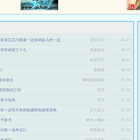
青年，真
onno...
流星化作
流星泪在
流笨蛋芯芯只顾着一边恰萌妹几把一边
甜甜仙贝
08-07
是哥哥的错三十九
灵魂蓝色
08-07
花相芍芍
08-07
85
毒椰紫
08-04
8章添柴火
椰树花做得好
07-26
7章愤怒的三哥
石慌
07-24
74章大结局
可乐
07-24
69章一步登天有风险摄取机缘需谨慎
古月居士
07-24
9关于新书
馋鱼小懒猫
07-24
740章一场考试11
闲听落花
07-24