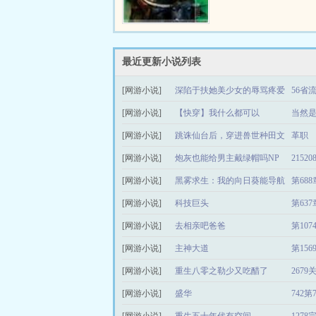
个孩童长大了变成了一名
正改变他的命运，是一颗
的神秘晶石流星泪。这颗
青年无...
最近更新小说列表
[网游小说]
深陷于扶她美少女的辱骂疼爱
56省
[网游小说]
之中（NP 高H）
【快穿】我什么都可以
当然
[网游小说]
跳诛仙台后，穿进兽世种田文
革职
[网游小说]
当稀有神兽np
炮灰也能给男主戴绿帽吗NP
21520
[网游小说]
黑雾求生：我的向日葵能导航
第68
[网游小说]
科技巨头
第63
[网游小说]
去相亲吧爸爸
第10
[网游小说]
主神大道
第15
[网游小说]
重生八零之勒少又吃醋了
267
[网游小说]
盛华
742第