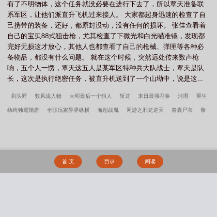
有了不明物体，这个任务就没必要在进行下去了，所以覃天准备联
自己的枪械、弹匣等各种必备物品，都没有什么问题。就在这个时
系军区，让他们派直升飞机过来接人。 大家都起身迅速的检查了自
候，突然远处传来数声枪响，五个人一愣，覃天这五人是某军区特
己携带的装备，还好，都原封没动，没有任何的损坏。 张佳查看着
种兵大队战士，覃天是队长，这次是执行绝密任务，被直升机送到
自己的宝贝88式狙击枪，尤其检查了下微光和白光瞄准镜，发现都
了一个山坳中，说是这里有不明物体需要探查明白，五个人是武装
完好无损这才放心，其他人也都查看了自己的枪械、弹匣等各种必
到了牙齿来的，装备的都是目前国内最前进的武器，而且子弹带的
备物品，都没有什么问题。 就在这个时候，突然远处传来数声枪
相当充裕，覃天、龚子琦、王欣廷、傅玉龙带的是QBZ03式5。
响，五个人一愣，覃天这五人是某军区特种兵大队战士，覃天是队
8mm95自动步枪，这是95式步枪的终极版，每人带着10个弹匣，都
长，这次是执行绝密任务，被直升机送到了一个山坳中，说是这...
是标准30发子弹弹匣。张佳带的虽然不是反器材狙击枪，但是88式
狙击枪可是他的最爱，此枪有效射程800米，但是他使用这把抢打出
剃头匠
数风流人物
大明最后一个狠人
斩龙
末日最强召唤
河图
重生
过1340米的成绩。五个人还携带着92式手枪和五个15发子弹弹匣，
纨绔独霸隋唐
全职玩家异界纵横
海彤战胤
网游之邪龙逆天
青囊尸衣
黎
张佳带着10个88式狙击枪的10发子弹的弹匣，覃天他们每个人还带
着两个枪榴弹。避弹衣当然也是最先进的。五个人中天津籍外号秀
初
武元
小道士笔记
三国小兵传奇
阳间巡逻人
极品家丁
汉乡
秦怀
才的龚子琦熟知各种枪械，听到枪声后不由愣住了，其他四人也是
道
姜诃于倩
本校禁止AA恋
失忆后钓系O总诱我标记她_陈厘
把落难垂耳兔
很纳闷，这是早就淘汰了的德国毛瑟驳壳枪发出的枪声，这个时代
养成病娇了_枣骨
老师，请你教我爱。
让我逐风向你
欢脱萌后：皇上，么一
还有用这个抢的？难道我判断错了？五个人相互看了看，覃天并没
首 页
目录
阅读
说话，一个前进的手势，五个人迅速的往枪声传来的地方奔去。枪
个！
女配逆袭系统[快穿]
宠妻成瘾：前妻很嚣张
妖道难撩
掌珠令
声还在继续着，依旧是那把枪的声音，好像是要把弹匣中20发子弹
全都打完的样子。翻上一个小山，说是小山也不矮，而且这个山很
陡，覃天伸手做了个停止前进的手势，五个人都匍匐在山顶，下面
搜 索
是一个很大的山寨，里面有很多的人。“队长，GPS用不了，咱们不