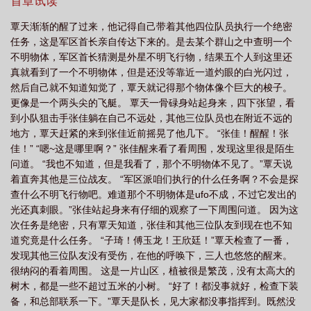
行物，结果五个人到这里还真就看到了一个不明物体，但是还没等
首章试读
雄
抗日之超级悍匪评价
抗战之最强悍匪
抗战之超级悍匪笔趣阁
抗日之
靠近一道灼眼的白光闪过，然后自己就不知道知觉了，覃天就记得
覃天渐渐的醒了过来，他记得自己带着其他四位队员执行一个绝密
那个物体像个巨大的梭子。更像是一个两头尖的飞艇。覃天一骨碌
悍匪横行之顶点
抗战之超级悍匪免费阅读
抗日之超级悍匪全文免费阅读
抗
任务，这是军区首长亲自传达下来的。是去某个群山之中查明一个
身站起身来，四下张望，看到小队狙击手张佳躺在自己不远处，其
日之超级悍匪 静止的烟火 连载中更新时间
抗日之超级悍匪免费阅读
抗日之超
不明物体，军区首长猜测是外星不明飞行物，结果五个人到这里还
他三位队员也在附近不远的地方，覃天赶紧的来到张佳近前摇晃了
真就看到了一个不明物体，但是还没等靠近一道灼眼的白光闪过，
级悍匪系统
抗日之超级悍匪
他几下。“张佳！醒醒！张佳！”“嗯……这是哪里啊？”张佳醒来看了
然后自己就不知道知觉了，覃天就记得那个物体像个巨大的梭子。
看周围，发现这里很是陌生问道。“我也不知道，但是我看了，那个
更像是一个两头尖的飞艇。 覃天一骨碌身站起身来，四下张望，看
不明物体不见了。”覃天说着直奔其他是三位战友。“军区派咱们执行
到小队狙击手张佳躺在自己不远处，其他三位队员也在附近不远的
的什么任务啊？不会是探查什么不明飞行物吧。难道那个不明物体
地方，覃天赶紧的来到张佳近前摇晃了他几下。 “张佳！醒醒！张
是UFO不成，不过它发出的光还真刺眼。”张佳站起身来有仔细的观
佳！” “嗯~这是哪里啊？” 张佳醒来看了看周围，发现这里很是陌生
察了一下周围问道。因为这次任务是绝密，只有覃天知道，张佳和
问道。 “我也不知道，但是我看了，那个不明物体不见了。”覃天说
其他三位队友到现在也不知道究竟是什么任务。“子琦！傅玉龙！王
着直奔其他是三位战友。 “军区派咱们执行的什么任务啊？不会是探
欣廷！”覃天检查了一番，发现其他三位队友没有受伤，在他的呼唤
查什么不明飞行物吧。难道那个不明物体是ufo不成，不过它发出的
下，三人也悠悠的醒来。很纳闷的看着周围。这是一片山区，植被
光还真刺眼。”张佳站起身来有仔细的观察了一下周围问道。 因为这
很是繁茂，没有太高大的树木，都是一些不超过五米的小树。“好
次任务是绝密，只有覃天知道，张佳和其他三位队友到现在也不知
了！都没事就好，检查下装备，和总部联系一下。”覃天是队长，见
道究竟是什么任务。 “子琦！傅玉龙！王欣廷！”覃天检查了一番，
大家都没事指挥到。既然没有了不明物体，这个任务就没必要在进
发现其他三位队友没有受伤，在他的呼唤下，三人也悠悠的醒来。
行下去了，所以覃天准备联系军区，让他们派直升飞机过来接人。
很纳闷的看着周围。 这是一片山区，植被很是繁茂，没有太高大的
大家都起身迅速的检查了自己携带的装备，还好，都原封没动，没
树木，都是一些不超过五米的小树。 “好了！都没事就好，检查下装
有任何的损坏。张佳查看着自己的宝贝88式狙击枪，尤其检查了下
备，和总部联系一下。”覃天是队长，见大家都没事指挥到。既然没
微光和白光瞄准镜，发现都完好无损这才放心，其他人也都查看了