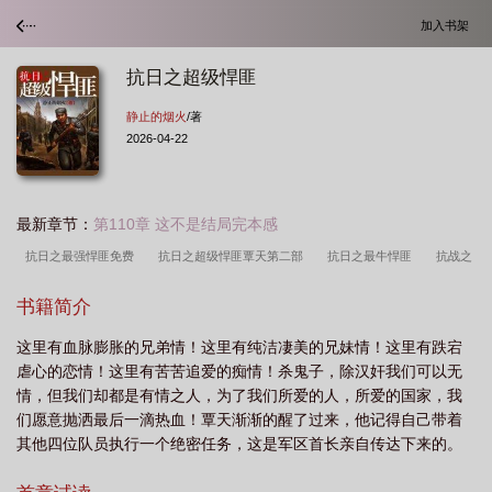
加入书架
抗日之超级悍匪
静止的烟火
/著
2026-04-22
最新章节：
第110章 这不是结局完本感
抗日之最强悍匪免费
抗日之超级悍匪覃天第二部
抗日之最牛悍匪
抗战之
悍匪
抗日之超级悍匪笔趣阁
抗日之超级悍匪txt
抗日之超级悍匪覃
书籍简介
天
抗日之超级焊匪
抗日之超级悍匪覃天笔趣阁
抗战之悍匪无敌
抗日之
这里有血脉膨胀的兄弟情！这里有纯洁凄美的兄妹情！这里有跌宕
超级悍匪免费
抗日之最强悍匪无弹窗
抗日之超级悍匪有声
抗日之超级悍匪
虐心的恋情！这里有苦苦追爱的痴情！杀鬼子，除汉奸我们可以无
静止的烟火
抗战之超级悍匪
抗日之悍匪系统
重生抗日之超级悍匪
抗日
情，但我们却都是有情之人，为了我们所爱的人，所爱的国家，我
之超级悍匪 豆瓣
抗日之最强悍匪全文免费阅读
抗日之超级悍将
抗日之超
们愿意抛洒最后一滴热血！覃天渐渐的醒了过来，他记得自己带着
其他四位队员执行一个绝密任务，这是军区首长亲自传达下来的。
级悍匪免费阅读全文
抗日之超级悍匪覃天顶点网
抗日之超级悍匪续集
抗战
是去某个群山之中查明一个不明物体，军区首长猜测是外星不明飞
之超级悍将
抗日之最强悍匪
抗日之超级悍匪静止的烟火
抗日之悍匪英