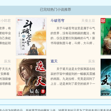
已完结热门小说推荐
报小郎君
斗破苍穹
天蚕土豆
世界，有
关于斗破苍穹这里是属于斗气
警校毕业
的世界，没有花俏艳丽的魔法，有
自己身处
的，仅仅是繁衍到巅峰的斗气！新
陲他起初
书等级制度斗者，斗师，大斗师，
这个没有
斗灵，斗王，斗皇，斗宗，斗尊，
悠闲度
斗圣，斗帝。想要知道异界的斗气
在发展到巅峰之后...
辰东
遮天
辰东
于天元大
关于遮天这是太空探测器在枯
了安葬着
寂的宇宙中捕捉到的一幅极其震撼
的顶级修
的画面。九龙拉棺，究竟是回到了
都埋葬着
上古，还是来到了星空的彼岸？一
一片属于
个浩大的仙侠世界，光怪陆离，神
凡的青年
秘无尽。热血似火山沸腾，激情若
古神墓中
瀚海汹涌，欲望如深渊无止境登天
路，踏歌行...
有小说为转载作品，所有章节均由网友上传，转载至本站只是为了宣传本书让更多读