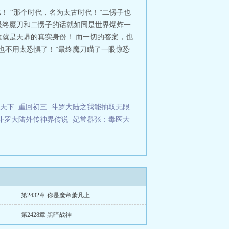
界归来百度百科
从仙侠世界归来类似
！ “那个时代，名为太古时代！”二愣子也
五帝
从仙侠世界归来在线阅读
从仙
 最终魔刀和二愣子的话就如同是世界爆炸一
仙侠世界归来作者
从仙侠世界归来
就是天鼎的真实身份！ 而一切的答案，也
免费阅读
从仙侠世界归来精校版
从仙
也不用太恐惧了！”最终魔刀瞄了一眼惊恐
本
从仙侠世界归来什么时候开始写
错版
从仙侠世界归来听书
从仙侠世界
从仙侠世界归来魔帝萧凡百度百
不见人，死不见尸，没人知道他其实
到处都是滚滚热浪，尤其是到了中午
的长枪，双眸深邃宛如经历百世轮
天下
重回初三
斗罗大陆之我能抽取无限
代汉服，就好像电视之中的那些古人
斗罗大陆外传神界传说
妃常嚣张：毒医大
大男人的头发居然比女人还长，而且
化好大”看着周围已经和记忆大不相
破败的模样，而现在这里则已经变成
我回来了”从仙侠世界归来
第2432章 你是魔帝萧凡上
第2428章 黑暗战神