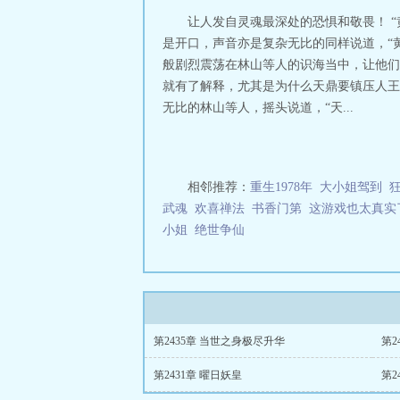
凡免费阅读
从仙
让人发自灵魂最深处的恐惧和敬畏！ 
的
从仙侠世界归
是开口，声音亦是复杂无比的同样说道，“黄
侠世界归来TXT
般剧烈震荡在林山等人的识海当中，让他们
第2443章
从仙侠
就有了解释，尤其是为什么天鼎要镇压人王
侠世界归来笔趣
的
从仙侠世界归
无比的林山等人，摇头说道，“天...
归来女主有几个
科
从仙侠世界归
是去了一个广袤
时分，外面的街
相邻推荐：
重生1978年
大小姐驾到
回，充满无尽沧
武魂
欢喜禅法
书香门第
这游戏也太真实
一般，其怪异的
小姐
绝世争仙
在这大热天的时
同的环境，萧凡
了cbd开发区，
第2435章 当世之身极尽升华
第2
第2431章 曜日妖皇
第2