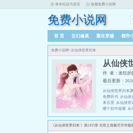
将本站设为首页
收藏免费小说网
免费小说网
首 页
玄幻修真
重生穿越
都市
免费小说网
>
从仙侠世界归来
从仙侠
作 者：发狂的
最后更新：2026-0
从仙侠世界归来
免费听书
从仙侠
来百度
从仙侠世
哪个软件能看
从
归来萧凡TXT
从
无弹窗
从仙侠世
《从仙侠世界归来 》第2435章 当世之身极尽升华
世界归来 知乎
从
归来TXT笔趣阁