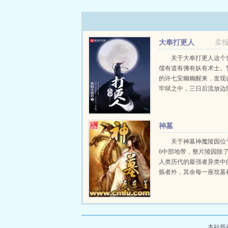
大奉打更人
卖
关于大奉打更人这个
儒有道有佛有妖有术士。
的许七安幽幽醒来，发现
牢狱之中，三日后流放边
的目的只是自保，顺便在
人权的社会里当个富家翁
日。多年后，许七...
神墓
关于神墓神魔陵园位
6中部地带，整片陵园除
人类历代的最强者异类中
炼者外，其余每一座坟墓
一位远古的神或魔，这是
神魔的安息之地。一个平
死去万载岁月之后，从远
复活而出，望...
本站所