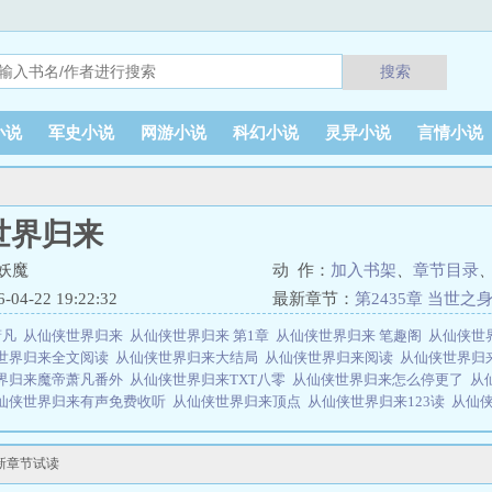
搜索
小说
军史小说
网游小说
科幻小说
灵异小说
言情小说
世界归来
妖魔
动 作：
加入书架
、
章节目录
4-22 19:22:32
最新章节：
第2435章 当世之
萧凡
从仙侠世界归来
从仙侠世界归来 第1章
从仙侠世界归来 笔趣阁
从仙侠世
世界归来全文阅读
从仙侠世界归来大结局
从仙侠世界归来阅读
从仙侠世界归
界归来魔帝萧凡番外
从仙侠世界归来TXT八零
从仙侠世界归来怎么停更了
从
仙侠世界归来有声免费收听
从仙侠世界归来顶点
从仙侠世界归来123读
从仙
仙侠世界归来番外篇
从仙侠世界归来的魔帝
从仙侠世界归来怎么样
从仙侠世
界归来 漫画
从仙侠世界归来魔帝萧凡TXT
从仙侠世界归来在哪看
从仙侠世界
最新章节试读
仙侠世界归来哪个软件能看
从仙侠世界归来发狂的妖魔
从仙侠世界归来续写
从仙侠世界归来1001无标题
从仙侠世界归来为什么不更新了
从仙侠世界归来萧