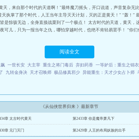
侠世界归来女主
从仙侠世界归来停更原因
从仙侠世界归来TXT全本
从仙侠世
“黄天，来自那个时代的天道啊！”最终魔刀摇头，开口说道，声音复杂无比
来改名了吗
从仙侠世界归来完结
从仙侠世界归来贴吧
从仙侠世界归来番外篇
天执掌了那个时代，人王当年主导灭天计划，灭的正是黄天！” “轰！”
百度
从仙侠世界归来TXT
从仙侠世界归来百科
从仙侠世界归来 聚合中文网
从
皆是惊骇无边，全身直接战栗到了一个极点！ 太古时代的天道，黄天，这
世界归来33
从仙侠世界归来相似
从仙侠世界归来如何
从仙侠世界归来萧凡
夜可儿，只为一报当年之仇，哪怕穿越时代，也绝不肯轻易罢手！ “你们
阁
从仙侠世界归来魔帝萧凡笔趣阁
从仙侠世界归来 第97章
从仙侠世界归来完
来魔帝萧凡
从仙侠世界归来萧瑾瑜
从仙侠世界归来重生
从仙侠世界归来 无
从仙侠世界归来完整版
从仙侠世界归来 最新章节 无弹窗
从仙侠世界归来境界
来 什么时候开始连载的
从仙侠世界归来 萧凡
五年前，萧凡突然神秘失踪，生
阅读全文
无边，仙神林立，妖魔横行的仙侠世界。华夏，华海市炎热的夏季，知了嘶鸣，
道上都很少看见有人。但就是在这炽热的中午时分，一个身材挺拔如同直冲天际
狂飙
一世长安
大主宰
重生之将门毒后
弃妇药香
一等妒后：重生之锦衣
桑感觉的年青人在大街上缓缓而行。他一头乌黑的长发及腰，身穿一套墨黑色古
了
九转金身决
天才召唤师
极品修真邪少
异能重生：天才少女占卜师
装饰引得周围的路人都频频相看，眼光之中都充满了好奇之色。这人，好怪一个
候，还穿着一身黑色古代汉服，难道他是神经病“五年了，整整五年了，一切都变
充满了陌生感觉，他不由得轻声叹息道。想曾经这里的房子还很矮很破旧，一副
摩天大楼耸立，表面的玻璃在阳光下闪烁着让人睁不开眼的刺目光芒。“爸，妈，
《从仙侠世界归来 》最新章节
434章 太古时代黄天
第2433章 你是魔帝萧凡下
430章 元门灭门
第2429章 人王的布局妖族的出手