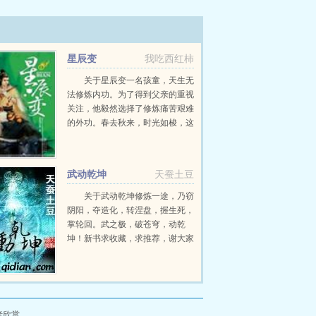
星辰变
我吃西红柿
关于星辰变一名孩童，天生无
法修炼内功。为了得到父亲的重视
关注，他毅然选择了修炼痛苦艰难
的外功。春去秋来，时光如梭，这
个孩童长大了变成了一名青年，真
正改变他的命运，是一颗流星化作
的神秘晶石流星泪。这颗流星泪在
武动乾坤
天蚕土豆
青年无...
关于武动乾坤修炼一途，乃窃
阴阳，夺造化，转涅盘，握生死，
掌轮回。武之极，破苍穹，动乾
坤！新书求收藏，求推荐，谢大家
onno...
者欣赏。