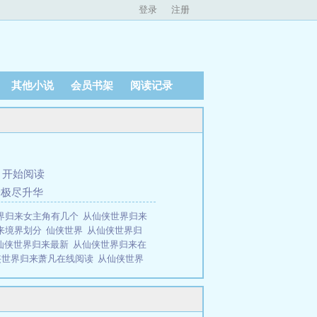
登录
注册
其他小说
会员书架
阅读记录
、
开始阅读
身极尽升华
界归来女主角有几个
从仙侠世界归来
来境界划分
仙侠世界
从仙侠世界归
仙侠世界归来最新
从仙侠世界归来在
侠世界归来萧凡在线阅读
从仙侠世界
界归来第二部
从仙侠世界归来笔趣阁
归来 m
从仙侠世界归来全本
从仙侠
从仙侠世界归来好看吗
从仙侠世界
凡TXT免费
从仙侠世界归来魔帝萧