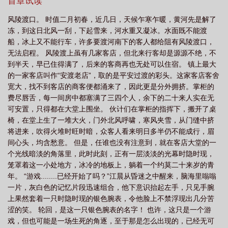
店，但北来行客却是源源不绝，不到半天，早已住得满了，后来的
首章试读
上最牛轮回 最新章节 无弹窗
史上最牛轮回怎么样
史上最牛轮回的人是
客商再也无处可以住宿。镇上最大的一家客店叫作“安渡老店”，取的
风陵渡口。 时值二月初春，近几日，天候乍寒乍暖，黄河先是解了
是平安过渡的彩头。这家客店客舍宽大，找不到客店的商客便都涌
谁
史上最牛轮回顶点
史上最牛轮回免费阅读
史上最牛轮回境界划分
史
冻，到这日北风一刮，下起雪来，河水重又凝冰。水面既不能渡
来了，因此更是分外拥挤。掌柜的费尽唇舌，每一间房中都塞满了
上最牛轮回笔趣阁
史上最牛轮回是什么
史上最牛轮回起点中文网
船，冰上又不能行车，许多要渡河南下的客人都给阻有风陵渡口，
三四个人，余下的二十来人实在无可安置，只得都在大堂上围坐。
无法启程。 风陵渡上虽有几家客店，但北来行客却是源源不绝，不
伙计们在掌柜的指挥下，搬开了桌椅，在堂上生了一堆大火，门外
到半天，早已住得满了，后来的客商再也无处可以住宿。 镇上最大
北风呼啸，寒风夹雪，从门缝中挤将进来，吹得火堆时旺时暗，众
的一家客店叫作“安渡老店”，取的是平安过渡的彩头。这家客店客舍
客人看来明日多半仍不能成行，眉间心头，均含愁意。但是，任谁
宽大，找不到客店的商客便都涌来了，因此更是分外拥挤。掌柜的
也没有注意到，就在客店大堂的一个光线暗淡的角落里，此时此
费尽唇舌，每一间房中都塞满了三四个人，余下的二十来人实在无
刻，正有一层淡淡的光幕时隐时现，笼罩着这一小处地方，冰冷的
可安置，只得都在大堂上围坐。 伙计们在掌柜的指挥下，搬开了桌
地板上，躺着一个约莫二十来岁的青年。“游戏........已经开始了
椅，在堂上生了一堆大火，门外北风呼啸，寒风夹雪，从门缝中挤
吗？”江晨从昏迷之中醒来，脑海里嗡嗡一片，灰白色的记忆片段迅
将进来，吹得火堆时旺时暗，众客人看来明日多半仍不能成行，眉
速组合，他下意识抬起左手，只见手腕上果然套着一只时隐时现的
间心头，均含愁意。 但是，任谁也没有注意到，就在客店大堂的一
银色腕表，令他脸上不禁浮现出几分苦涩的笑。轮回，是这一只银
个光线暗淡的角落里，此时此刻，正有一层淡淡的光幕时隐时现，
色腕表的名字！也许，这只是一个游戏，但也可能是一场生死的角
笼罩着这一小处地方，冰冷的地板上，躺着一个约莫二十来岁的青
逐，至于那是怎么出现的，已经无可考究，也许是神的恩赐，但更
年。 “游戏........已经开始了吗？”江晨从昏迷之中醒来，脑海里嗡嗡
像是恶魔的玩弄，总之，他现在已经是这场游戏里的一员。退缩？
一片，灰白色的记忆片段迅速组合，他下意识抬起左手，只见手腕
根本不可能！因为，江晨早已经没了退路，在他来参加这场游戏之
上果然套着一只时隐时现的银色腕表，令他脸上不禁浮现出几分苦
前，他.......已经死了！是的，他已经死了，为救人而死，大马路
涩的笑。 轮回，是这一只银色腕表的名字！ 也许，这只是一个游
上，为了救邻居家那个七岁大的女孩儿，被一辆狂飙的豪华跑车直
戏，但也可能是一场生死的角逐，至于那是怎么出现的，已经无可
接撞飞了，当场死亡！