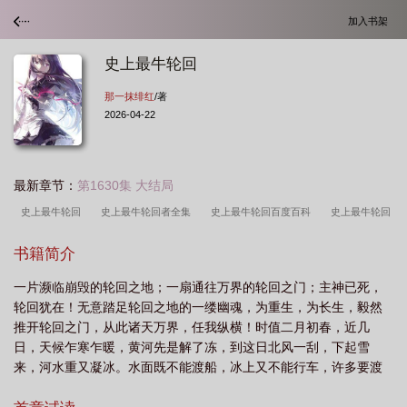
加入书架
史上最牛轮回
那一抹绯红
/著
2026-04-22
最新章节：
第1630集 大结局
史上最牛轮回
史上最牛轮回者全集
史上最牛轮回百度百科
史上最牛轮回
那一抹绯红
史上最牛轮回TXT棉花糖
史上最牛轮回女主
史上最牛轮回 怎
书籍简介
么样
史上最牛轮回等级划分
史上最牛轮回TXT
史上最牛轮回江晨女主是
一片濒临崩毁的轮回之地；一扇通往万界的轮回之门；主神已死，
谁
史上最牛轮回列表
史上最牛轮回是哪一年
史上最牛轮回免费
史上最
轮回犹在！无意踏足轮回之地的一缕幽魂，为重生，为长生，毅然
牛轮回主角是无女主吗
史上最牛轮回TXT免费
史上最牛杂货铺
史上最牛轮
推开轮回之门，从此诸天万界，任我纵横！时值二月初春，近几
回百度
史上最牛轮回听书
史上最牛轮回境界
史上最牛轮回第1026
史
日，天候乍寒乍暖，黄河先是解了冻，到这日北风一刮，下起雪
来，河水重又凝冰。水面既不能渡船，冰上又不能行车，许多要渡
上最强牛轮回
史上最牛轮回好看吗
史上最牛轮回123
史上最牛轮回女主
河南下的客人都给阻有风陵渡口，无法启程。风陵渡上虽有几家客
角
史上最牛轮回校对
史上最牛轮回者
史上最牛轮回笔趣阁在线阅读
史