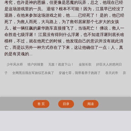
考究，也许是神的恩赐，但更像是恶魔的玩弄，总之，他现在已经
是这场游戏里的一员。 退缩？根本不可能！因为，江晨早已经没了
退路，在他来参加这场游戏之前，他.......已经死了！ 是的，他已经
死了，为救人而死，大马路上，为了救邻居家那个七岁大的女孩
儿，被一辆狂飙的豪华跑车直接撞飞了，当场死亡！ 佛说，救人一
命胜造七级浮屠！ 江晨没有得到什么浮屠，也不知道浮屠到底长啥
模样，不过，就在他死亡的时候，他发现自己的意识并没有就此消
亡，而是以另外一种方式存在了下来，这让他确信了一点：人，真
的是有灵魂的...
少年风水师
猎户的辣妻
无敌！诡道下山！
金陵长歌
奸臣夫人的悠闲日
子
全网黑后我在军旅综艺杀疯了
穿越七零，我带着养子跑路了
吞天武帝
弃
妃倾城：一手遮天
相府墙真高
宦妃天下
助妻为孽
最强攻略
成阳灵异事
件
至尊龙神系统
素华映月
尤物当道
农家媳妇
公主！放开微臣
有匪
【猎人】侠客的女友养成计划
拥有万人迷症的漂亮炮灰[快穿]
不要欺凌三旬老
首 页
目录
阅读
人！
反派标记了男主未婚妻[穿书]_五篼米
大佬都是我马甲[游戏成真]
穿成龙傲
天的炮灰未婚妻后
禁止继承限制级雌君
碧玉小家女，来嫁汝南王
[网王]穿进恋
爱游戏，但错撩幸村
魔尊闭关十年连生十一子？！