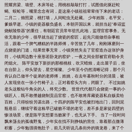
照耀房梁、墙壁、木床等处，用桃枝敲敲打打，试图借此驱赶蛇
愻
剑来 杨老头
剑来 李希圣
剑来 听书
剑来 陆沉
剑来 阿良
剑
蝎、蜈蚣等，嘴里念念有词，是这座小镇祖祖辈辈传下来的老话：
来第二季
剑来宁姚
剑来 石柔
剑来刘羡阳结局
剑来 魏晋
剑来 顾
二月二，烛照梁，桃打墙，人间蛇虫无处藏。 少年姓陈，名平安，
璨
剑来陈平安最后境界
剑来陆沉
剑来 白也
剑来境界划分
剑来阿
爹娘早逝。小镇的瓷器极负盛名，本朝开国以来，就担当起“奉诏监
烧献陵祭器”的重任，有朝廷官员常年驻扎此地，监理官窑事务。无
良最后结局
剑来 作者
剑来 钟馗
剑来 全本
剑来电视剧
剑来完整
依无靠的少年，很早就当起了烧瓷的窑匠，起先只能做些杂事粗
版
剑来崔瀺
剑来李宝瓶
剑来 李槐
剑来 谢实
剑来动漫在线观看免
活，跟着一个脾气糟糕的半路师傅，辛苦熬了几年，刚刚琢磨到一
费完整版
剑来 笔趣阁
剑来阿良什么境界
剑来手游
剑来裴钱
剑来
点烧瓷的门道，结果世事无常，小镇突然失去了官窑造办这张护身
符，小镇周边数十座形若卧龙的窑炉，一夜之间全部被官府勒令关
第三季
剑来 声娱文化
剑来听书哪里最好
闭熄火。 陈平安放下新折的那根桃枝，吹灭蜡烛，走出屋子后，坐
在台阶上，仰头望去，星空璀璨。 少年至今仍然清晰记得，那个只
肯认自己做半个徒弟的老师傅，姓姚，在去年暮秋时分的清晨，被
人发现坐在一张小竹椅子上，正对着窑头方向，闭眼了。 不过如姚
老头这般钻牛角尖的人，终究少数。 世世代代都只会烧瓷一事的小
镇匠人，既不敢僭越烧制贡品官窑，也不敢将库藏瓷器私自贩卖给
百姓，只得纷纷另谋出路，十四岁的陈平安也被扫地出门，回到泥
瓶巷后，继续守着这栋早已破败不堪的老宅，差不多是家徒四壁的
惨淡场景，便是陈平安想要当败家子，也无从下手。 当了一段时间
飘来荡去的孤魂野鬼，少年实在找不到挣钱的营生，靠着那点微薄
积蓄，少年勉强填饱肚子，前几天听说几条街外的骑龙巷，来了个