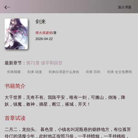
加入书架
剑来
烽火戏诸侯
/著
2026-04-22
最新章节：
第71章 借字和回甘
剑来顾璨
剑来 动漫
剑来白泽是什么身份
剑来 百科
剑来 全文免费阅
读
剑来 陈对
剑来 第二季
剑来完结了没有
剑来 周密
剑来齐静春什
书籍简介
么境界
剑来朱敛
剑来 左右
剑来等级境界划分
剑来金丹境是几
大千世界，无奇不有。我陈平安，唯有一剑，可搬山，倒海，降
境
剑来 第一季
剑来 txt
剑来 电视剧
剑来 豆瓣
剑来 陆台
剑来
妖，镇魔，敕神，摘星，断江，摧城，开天！
阿良是什么身份
剑来 大斌
剑来听书
剑来 在线阅读
剑来 纵横
剑来
莫向外求
剑来杨老头是什么身份
剑来白泽
剑来马苦玄最后结局
剑
首章试读
来
剑来 李二
剑来 纵横中文网
剑来 烽火戏诸侯
剑来剑妈是什么身
二月二，龙抬头。 暮色里，小镇名叫泥瓶巷的僻静地方，有位孤苦
份
剑来 老瞎子
剑来魏檗
剑来 林守一
剑来 黄镇
剑来隐官萧
伶仃的清瘦少年，此时他正按照习俗，一手持蜡烛，一手持桃枝，