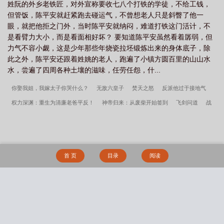
姓阮的外乡老铁匠，对外宣称要收七八个打铁的学徒，不给工钱，
但管饭，陈平安就赶紧跑去碰运气，不曾想老人只是斜瞥了他一
眼，就把他拒之门外，当时陈平安就纳闷，难道打铁这门活计，不
是看臂力大小，而是看面相好坏？ 要知道陈平安虽然看着孱弱，但
力气不容小觑，这是少年那些年烧瓷拉坯锻炼出来的身体底子，除
此之外，陈平安还跟着姓姚的老人，跑遍了小镇方圆百里的山山水
水，尝遍了四周各种土壤的滋味，任劳任怨，什...
你娶我姐，我嫁太子你哭什么？
无敌六皇子
焚天之怒
反派他过于接地气
权力深渊：重生为清廉老爸平反！
神帝归来：从废柴开始签到
飞剑问道
战
锤：从伊斯塔万开始
我就钓个鱼，怎么大帝全跪下了？
开局签到荒古圣体
风
流神君
庆余年
天珠变
修仙：我在云疆养仙蚕
灾厄圣体：我靠隐身苟成仙
星之途
侠侣修仙记
飞天九道尊祖
隐秘的餐桌
一念神，一念魔
【猎人】
首 页
目录
阅读
侠客的女友养成计划
拥有万人迷症的漂亮炮灰[快穿]
不要欺凌三旬老人！
反派
标记了男主未婚妻[穿书]_五篼米
大佬都是我马甲[游戏成真]
穿成龙傲天的炮灰未
婚妻后
禁止继承限制级雌君
碧玉小家女，来嫁汝南王
[网王]穿进恋爱游戏，但
搜 索
错撩幸村
魔尊闭关十年连生十一子？！