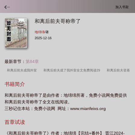
加入书架
和离后前夫哥称帝了
地绵绵
/著
2025-12-16
最新章节：
第84章
和离后前夫成我外室
和离后前夫成了我外室全文免费阅读29
和离后前夫登基
为帝
和离后前夫成了我外室晋江
和离后前夫无比黏人免费阅读
和离后前夫
书籍简介
看到我窝在他兄长怀里
和离后前夫称了帝笔趣阁
和离后前夫成了我外室格格
和离后前夫哥称帝了是由作者：地绵绵所著，免费小说网免费提供
党
和离后前夫哥称帝了txt
和离后前夫重生
和离后前夫成了我外室免费阅
和离后前夫哥称帝了全文在线阅读。
读全文
和离后前夫后悔了全文
和离后前夫成了我外
和离后前夫成了我外室
三秒记住本站：免费小说网 网址：www.mianfeixs.org
怂怂的小包
和离后前夫哥称帝了好看吗
和离后前夫前夫他追悔莫及
和离后
首章试读
前夫后悔了完整
和离后前夫成了我外室无防盗
和离后前夫成了
和离后前夫
后悔了长清
和离后前夫成了我外室免费
和离后与前夫成对照的
和离后前夫
《和离后前夫哥称帝了》作者：地绵绵【完结+番外】 晋江2024-