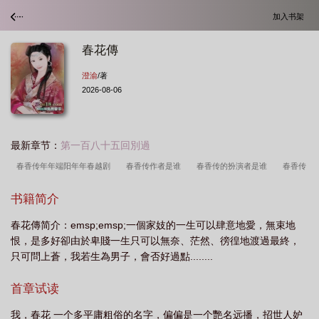
加入书架
春花傳
澄渝
/著
2026-08-06
最新章节：
第一百八十五回別過
春香传年年端阳年年春越剧
春香传作者是谁
春香传的扮演者是谁
春香传
百度百科
春香传别歌唱词
春花传厌慕容景和
春香传的原型
春花
书籍简介
传
春香传书籍
春香传黄梅戏
越剧春香传爱歌
春香传张辉和吴琼唱的对
春花傳简介：emsp;emsp;一個家妓的一生可以肆意地愛，無束地
唱
春香传潮剧全剧
春香传简介内容
春香传潮剧唱段
春香传简谱
春
恨，是多好卻由於卑賤一生只可以無奈、茫然、徬徨地渡過最終，
香传原文
春香传讲的什么故事
春香传爱歌王志萍钱惠丽伴奏
春香传歌曲
只可問上蒼，我若生為男子，會否好過點........
春香之歌歌曲
春香传爱歌歌词
春香传阵阵细雨王志萍唱
春香传是什么故
首章试读
事
春香传的故事原产地是
春香传黄梅戏严凤英
春香传越剧剧情介绍
春
香传是谁写的
春香传爱歌曲谱
春香传爱歌唱词
春香传故事梗概
春香传
我，春花 一个多平庸粗俗的名字，偏偏是一个艷名远播，招世人妒