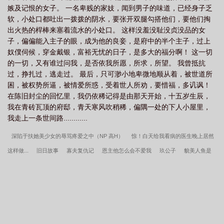
嫉及记恨的女子。 一名卑贱的家妓，闻到男子的味道，已经身子乏
爱歌
新春香传
春香传是哪个国家的
春香传狱中歌
春香传黄梅戏简
软，小处口都吐出一拨拨的阴水，要张开双腿勾搭他们，要他们掏
谱
春香传年年端阳年年春曲谱
春香传
出火热的桿棒来塞着流水的小处口。 这样没羞没耻没贞没品的女
子，偏偏能入主子的眼，成为他的良妾，是府中的半个主子，过上
奴僕伺候，穿金戴银，富裕无忧的日子，是多大的福分啊！ 这一切
的一切，又有谁过问我，是否依我所愿，所求，所望。 我曾抵抗
过，挣扎过，逃走过。 最后，只可渺小地卑微地顺从着，被世道所
困，被权势所逼，被情爱所惑，受着世人所劝，要惜福，多讥讽！
在陈旧封尘的回忆里，我仍依稀记得是由那天开始，十五岁生辰，
我在青砖瓦顶的府邸，青天寒风吹稍稀，偏隅一处的下人小屋里，
我走上一条世间路............
深陷于扶她美少女的辱骂疼爱之中（NP 高H）
惊！白天给我看病的医生晚上居然
这样做...
旧日故事
寡夫复仇记
恩主他怎么会不爱我
玖公子
貌美人鱼是
个alpha
娶颗小栗子
妇科圣手穿进哥儿文学
歡迎來到天堂島
襄其星河（年
下，H）
她、 他们的故事
重生后，我养丈夫养侄子
窃玉春台
狼窝（nph，
强制，性虐，bg）
小哑巴和豪门老男人
穿越后，我抢了主角的男人
病弱拳王
在求生综艺爆红
女装大佬算卦，室友他叔命犯桃花
女权主义文集
白月光佛系
日常
我在末世追女神_沐树
永恒幻想乡[全息]
偏执宦臣的小奴婢
驸马狗都不