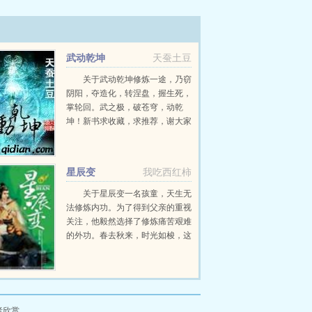
武动乾坤
天蚕土豆
关于武动乾坤修炼一途，乃窃
阴阳，夺造化，转涅盘，握生死，
掌轮回。武之极，破苍穹，动乾
坤！新书求收藏，求推荐，谢大家
onno...
星辰变
我吃西红柿
关于星辰变一名孩童，天生无
法修炼内功。为了得到父亲的重视
关注，他毅然选择了修炼痛苦艰难
的外功。春去秋来，时光如梭，这
个孩童长大了变成了一名青年，真
正改变他的命运，是一颗流星化作
的神秘晶石流星泪。这颗流星泪在
青年无...
者欣赏。