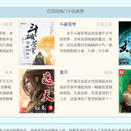
已完结热门小说推荐
报小郎君
斗破苍穹
天蚕土豆
世界，有
关于斗破苍穹这里是属于斗气
警校毕业
的世界，没有花俏艳丽的魔法，有
自己身处
的，仅仅是繁衍到巅峰的斗气！新
陲他起初
书等级制度斗者，斗师，大斗师，
这个没有
斗灵，斗王，斗皇，斗宗，斗尊，
悠闲度
斗圣，斗帝。想要知道异界的斗气
在发展到巅峰之后...
辰东
遮天
辰东
于天元大
关于遮天这是太空探测器在枯
了安葬着
寂的宇宙中捕捉到的一幅极其震撼
的顶级修
的画面。九龙拉棺，究竟是回到了
都埋葬着
上古，还是来到了星空的彼岸？一
一片属于
个浩大的仙侠世界，光怪陆离，神
凡的青年
秘无尽。热血似火山沸腾，激情若
古神墓中
瀚海汹涌，欲望如深渊无止境登天
路，踏歌行...
有小说为转载作品，所有章节均由网友上传，转载至本站只是为了宣传本书让更多读