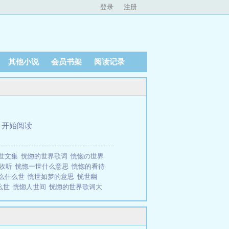
登录
注册
其他小说
会员书架
阅读记录
、
开始阅读
世文集
恍惚的世界歌词
恍惚の世界
线收听
恍惚一世什么意思
恍惚的看待
么什么世
恍世如梦的意思
恍世幽
么世
恍惚人世间
恍惚的世界歌词大
全文在线阅读。