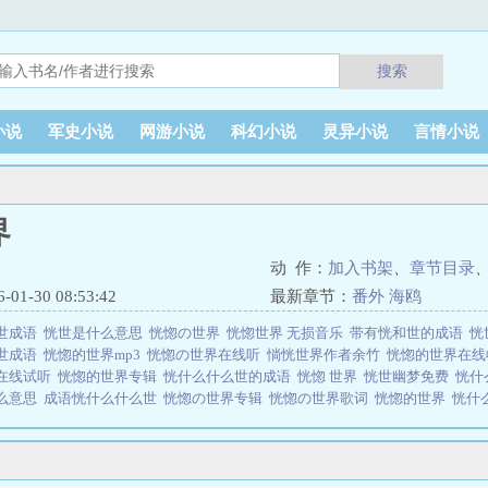
搜索
小说
军史小说
网游小说
科幻小说
灵异小说
言情小说
界
动 作：
加入书架
、
章节目录
1-30 08:53:42
最新章节：
番外 海鸥
世成语
恍世是什么意思
恍惚の世界
恍惚世界 无损音乐
带有恍和世的成语
恍
世成语
恍惚的世界mp3
恍惚の世界在线听
惝恍世界作者余竹
恍惚的世界在
在线试听
恍惚的世界专辑
恍什么什么世的成语
恍惚 世界
恍世幽梦免费
恍什
么意思
成语恍什么什么世
恍惚の世界专辑
恍惚の世界歌词
恍惚的世界
恍什
惚的世界在哪听
惝恍世界是由作者：余竹所著，免费小说网免费提供惝恍世界
说网 网址：www.mianfeixs.org惝恍世界