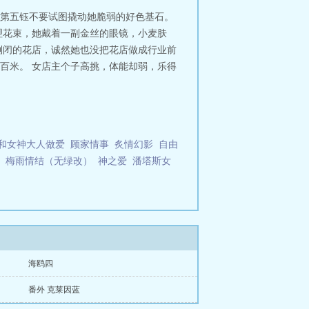
第五钰不要试图撬动她脆弱的好色基石。
理花束，她戴着一副金丝的眼镜，小麦肤
倒闭的花店，诚然她也没把花店做成行业前
百米。 女店主个子高挑，体能却弱，乐得
和女神大人做爱
顾家情事
炙情幻影
自由
梅雨情结（无绿改）
神之爱
潘塔斯女
海鸥四
番外 克莱因蓝