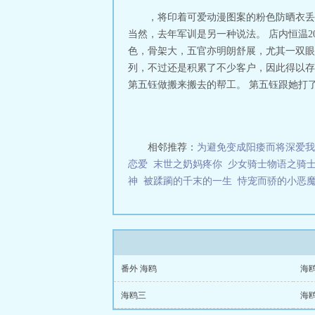
，将印着可爱动漫图案的粉色防晒衣丢
当然，去年军训是另一种说法。 店内恒温
色，骨架大，五官亦明朗舒展，尤其一双眼
列，不过还是积累了不少客户，因此得以存
第五钰做搬来搬去的帮工。 第五钰跟她打了
相邻推荐：
为避免变成阳痿而将深爱我
恋爱
末世之奶妈疼你
少女骑士物语之骑
神
被蹂躏的千末的一生
恃宠而骄的小恶
番外 海鸥
海
海鸥三
海鸥二