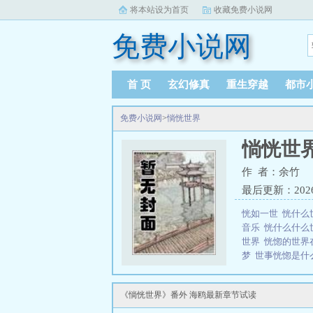
将本站设为首页
收藏免费小说网
免费小说网
首 页
玄幻修真
重生穿越
都市
免费小说网
>
惝恍世界
惝恍世
作 者：余竹
最后更新：2026-0
恍如一世
恍什么
音乐
恍什么什么
世界
恍惚的世界
梦
世事恍惚是什
意
恍恍世人
恍
三秒记住本站：免费小
《惝恍世界》番外 海鸥最新章节试读