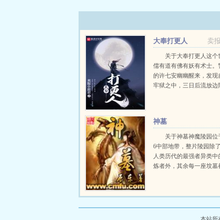
大奉打更人
卖
关于大奉打更人这个
儒有道有佛有妖有术士。
的许七安幽幽醒来，发现
牢狱之中，三日后流放边
的目的只是自保，顺便在
人权的社会里当个富家翁
日。多年后，许七...
神墓
关于神墓神魔陵园位
6中部地带，整片陵园除
人类历代的最强者异类中
炼者外，其余每一座坟墓
一位远古的神或魔，这是
神魔的安息之地。一个平
死去万载岁月之后，从远
复活而出，望...
本站所