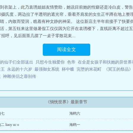
到衣架上，此乃袁琇姐姐友情赞助，她说目前她的性癖还是冷白皮，警告
20摄氏度，两边拉了半透明的遮光帘，垂着齐肩发的女生正半蹲在地上整
睛，内敛而莹润，瞧着有种文静的神采。 这位新店主半年前接手了快要
活，第五钰来这里做暑假工仅仅因为它开在袁琇楼下，直线距离不超过五
招呼，见后面茶几摆了一桌子零散花束...
阅读全文
的仙子们全部送出
只想今生独爱你
色帝
在全是女孩子和扶她的异世界
士王
永远的十六岁
最强御女系统
杯中蝶
完堕的米花町
《冥王的祭品》
魔
神雕侠侣之蓉别传
《惝恍世界》最新章节
鸥七
海鸥六
 liaoy uc o
海鸥一