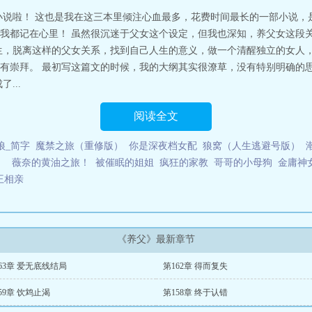
小说啦！ 这也是我在这三本里倾注心血最多，花费时间最长的一部小说，
我都记在心里！ 虽然很沉迷于父女这个设定，但我也深知，养父女这段
生，脱离这样的父女关系，找到自己人生的意义，做一个清醒独立的女人，
有崇拜。 最初写这篇文的时候，我的大纲其实很潦草，没有特别明确的
...
阅读全文
狼_简字
魔禁之旅（重修版）
你是深夜档女配
狼窝（人生逃避号版）
）
薇奈的黄油之旅！
被催眠的姐姐
疯狂的家教
哥哥的小母狗
金庸神
王相亲
《养父》最新章节
63章 爱无底线结局
第162章 得而复失
59章 饮鸩止渴
第158章 终于认错