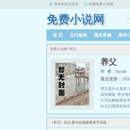
将本站设为首页
收藏免费小说网
免费小说网
首 页
玄幻修真
重生穿越
都市
免费小说网
>
养父
养父
作 者：Facile
最后更新：2026-0
养父是什么意思
读完整版
养父电
方可以解除养女
女儿们漫画全集
儿子上大学
养父
解除与养子女关
《养父》后记 爱与自我最新章节试读
的爱
养父是由作
三秒记住本站：免费小