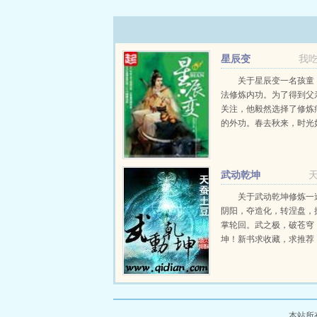
星辰变
我
关于星辰变一名孩童
法修炼内功。为了得到父
关注，他毅然选择了修炼
的外功。春去秋来，时光
个孩童长大了变成了一名
正改变他的命运，是一颗
的神秘晶石流星泪。这颗
武动乾坤
青年无...
关于武动乾坤修炼一
阴阳，夺造化，转涅盘，
掌轮回。武之极，破苍穹
坤！新书求收藏，求推荐
onno...
本站所