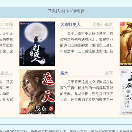
已完结热门小说推荐
吃西红柿
大奉打更人
卖报小郎君
，天生无
关于大奉打更人这个世界，有
亲的重视
儒有道有佛有妖有术士。警校毕业
痛苦艰难
的许七安幽幽醒来，发现自己身处
如梭，这
牢狱之中，三日后流放边陲他起初
青年，真
的目的只是自保，顺便在这个没有
流星化作
人权的社会里当个富家翁悠闲度
流星泪在
日。多年后，许七...
天蚕土豆
遮天
辰东
途，乃窃
关于遮天这是太空探测器在枯
握生死，
寂的宇宙中捕捉到的一幅极其震撼
，动乾
的画面。九龙拉棺，究竟是回到了
，谢大家
上古，还是来到了星空的彼岸？一
个浩大的仙侠世界，光怪陆离，神
秘无尽。热血似火山沸腾，激情若
瀚海汹涌，欲望如深渊无止境登天
路，踏歌行...
有小说为转载作品，所有章节均由网友上传，转载至本站只是为了宣传本书让更多读