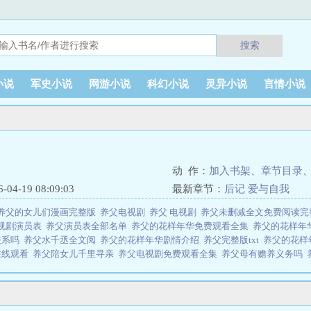
搜索
小说
军史小说
网游小说
科幻小说
灵异小说
言情小说
动 作：
加入书架
、
章节目录
4-19 08:09:03
最新章节：
后记 爱与自我
养父的女儿们漫画完整版
养父电视剧
养父 电视剧
养父未删减全文免费阅读
视剧演员表
养父演员表全部名单
养父的花样年华免费观看全集
养父的花样年
关系吗
养父水千丞全文阅
养父的花样年华剧情介绍
养父完整版txt
养父的花
在线观看
养父陪女儿千里寻亲
养父电视剧免费观看全集
养父母有赡养义务吗
车分别在哪几
养父母犯罪影响政审吗
养父爱喝花茶的小酥肉百度闻英曾学良
系
养父的花样年华电视剧全集免费观看
养父母之志是什么意思
养父的花样年华
者：Facile所著，免费小说网免费提供养父全文在线阅读。
说网 网址：www.mianfeixs.org养父