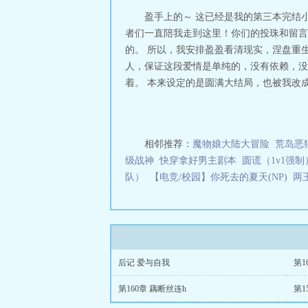
盈手上的～ 这已经是我的第三本完结
者们一直陪我走到这里！你们的投珠和留言
的。 所以，我安排盈盈看清现实，涅盘重
人，保证这段爱情是单纯的，没有依赖，没
着。 本来设定的是圆满大结局，也被我改成了
相邻推荐：
魔物娘大陆大冒险
荒岛恶
级战神
快穿拿好男主剧本
圆谎（1v1强制
队）
【电竞/校园】你死去的夏天(NP)
两
后记 爱与自我
第1
第160章 藕断丝连h
第1