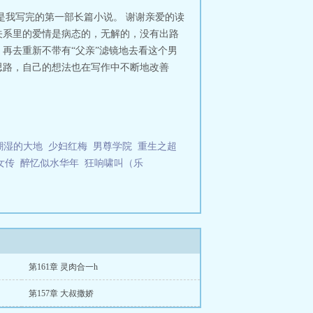
是我写完的第一部长篇小说。 谢谢亲爱的读
关系里的爱情是病态的，无解的，没有出路
再去重新不带有“父亲”滤镜地去看这个男
思路，自己的想法也在写作中不断地改善
潮湿的大地
少妇红梅
男尊学院
重生之超
女传
醉忆似水华年
狂响啸叫（乐
第161章 灵肉合一h
第157章 大叔撒娇