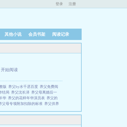
登录
注册
其他小说
会员书架
阅读记录
、
开始阅读
完整版
养父by水千丞百度
养父免费阅
华结局
养父沈长泽
养父母离婚后一
样年华
养父的花样年华演员表
养父的
养父母专项附加扣除的标准
养父供养
养父和继父的区别是什么
养父母主动
 电视剧
养父的十九年2
养父与养女