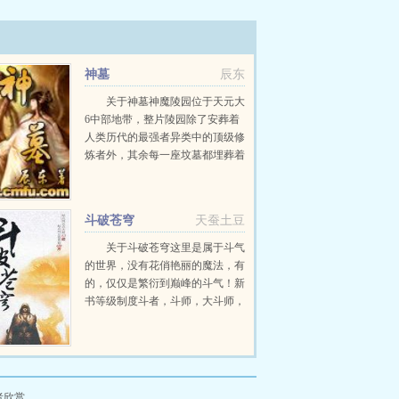
神墓
辰东
关于神墓神魔陵园位于天元大
6中部地带，整片陵园除了安葬着
人类历代的最强者异类中的顶级修
炼者外，其余每一座坟墓都埋葬着
一位远古的神或魔，这是一片属于
神魔的安息之地。一个平凡的青年
死去万载岁月之后，从远古神墓中
斗破苍穹
天蚕土豆
复活而出，望...
关于斗破苍穹这里是属于斗气
的世界，没有花俏艳丽的魔法，有
的，仅仅是繁衍到巅峰的斗气！新
书等级制度斗者，斗师，大斗师，
斗灵，斗王，斗皇，斗宗，斗尊，
斗圣，斗帝。想要知道异界的斗气
在发展到巅峰之后...
者欣赏。