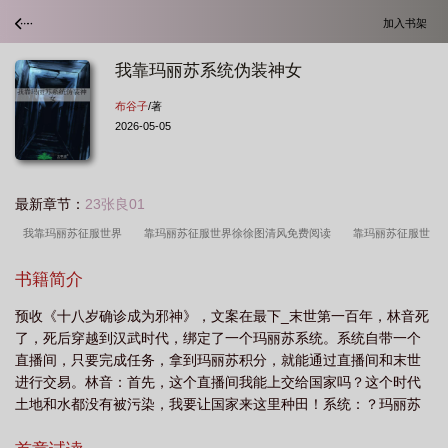
加入书架
我靠玛丽苏系统伪装神女
布谷子
/著
2026-05-05
最新章节：
23张良01
我靠玛丽苏征服世界
靠玛丽苏征服世界徐徐图清风免费阅读
靠玛丽苏征服世
界by
我靠马甲成为百鬼之主 ...
我靠马甲成为百
我靠马甲风靡横滨格格
书籍简介
党
我靠马甲风靡横滨[咒术+文野
靠玛丽苏征服世界笔趣阁
我靠马甲成为百
预收《十八岁确诊成为邪神》，文案在最下_末世第一百年，林音死
鬼之主作者神泉院
靠玛丽苏征服世界by徐徐
了，死后穿越到汉武时代，绑定了一个玛丽苏系统。系统自带一个
直播间，只要完成任务，拿到玛丽苏积分，就能通过直播间和末世
进行交易。林音：首先，这个直播间我能上交给国家吗？这个时代
土地和水都没有被污染，我要让国家来这里种田！系统：？玛丽苏
积分怎么拿？嬴政废赵姬一定是因为婆媳矛盾，周瑜火烧连营就是