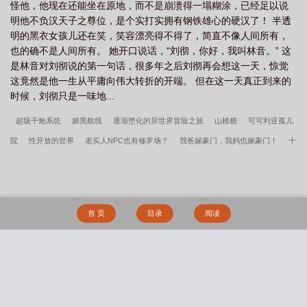
怪他，他现在还能坐在原地，而不是崩溃得一塌糊涂，已经足以说
起白给，太刺激了，你绝对想象不到下一集剧情往哪里发展！一流
明他不负汉天子之尊位，是个实打实拥有钢铁雄心的硬汉了！ 半透
演员，二流台词，三流设定，下流剧情！大——伟——震——撼
明的黑衣女孩儿还在笑，笑容漂亮得不得了，简直不像人间所有，
——我爷爷瘫痪十年了，看了直播十分钟爬起来把电脑砸了。我被
也的确不是人间所有。 她开口说话，“刘彻，你好，我叫林音。” 这
雷得口吐白沫浑身抽搐青筋毕露，嬴政你说句话啊嬴政！—预收：
是林音对刘彻说的第一句话，很多年之后刘彻再会想这一天，惊觉
《十八岁确诊成为邪神》十八岁生日当天，梁宵绑定了一个邪神模
这竟然是他一生从平庸向伟大转折的开端。 但在这一天真正到来的
拟器。 模拟器告诉她，距离末世降临还有三天，而她的身份是
时候，刘彻只是一味地...
邪神。 只要完成对应任务，就能召唤马甲，积攒进度条，从而
解锁邪神真身。 梁宵试探着召唤了第一个马甲。 白发蒙
超级干炮系统
媚黑航线
逐渐堕化的异世界冒险之旅
山楂糖
可可利亚孤儿
眼，漂亮的脸，还没说话先咳出来一口血，外表看起来完全是个病
院
性开放的世界
老实人NPC也有修罗场？
我爸嫁豪门，我妈也嫁豪门！
十
秧子。 病秧子版梁宵试探着站起来，手中凭空凝聚出一把长
弓，她下意识弯弓，箭矢直冲天际，一箭射落太阳！ 梁
二圣具
小丑之子
路人她太超神[电竞]
枳生于夏
入夜时再吻我
宅男恋上百
宵：？！ 这合理吗？后羿吗我！？ 她没有发现，病秧子身
合花
小娇妻的曲折求子路
欢迎来到伟大航路死亡RPG
情迷时刻
流入婚恋市
后正长出辉煌的羽翼，漆黑羽毛边缘燃烧着万丈的光焰。 金乌
场的孕妇
小恶魔幽娜
在诡异世界扮演神明[快穿]
被绑架时他正陪未婚妻喝茶
的影子倒映在她摘下白绫之后暴露出来的、流血的眼瞳中。 模
首 页
目录
阅读
拟器屏幕上适时刷新出一行文字： 世界理应战栗，畏惧为您的
天才智械师残废后怀孕了
八零男知青
直男咒术师的限制级游戏
悍妇1949
伟力所撕碎。【金乌：进度1%。】…… 从此，梁宵过上了本体
罪恶调查局
全民求生，但剑三
如风有信
去吧，皮卡丘！
这谁的沙雕二次
上学写作业，马甲进副本杀怪的日子，辛辛苦苦积攒进度条，升级
元心声！
邪神真身。…… 末世即将降临，副本频繁出现，里面怪物横
搜 索
行，杀伤力巨大，严重威胁社会治安。 官方束手无策之际，忽
然出现了一个神秘组织。 他们的成员不知道有多少，但是每一