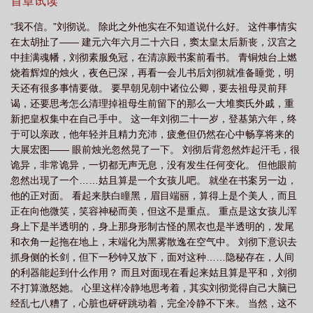
为了得到我啊，霍去病这么帅谁不想看他红眼掐腰强制爱！——元
首章试读
光二年，一道天幕忽然降临，上面写着：刘彻，你想不想知道什么
“我不信。”刘彻说。 除此之外他实在不知道说什么好。 这件事情实
是亩产万斤？来，拿好你的追妻火葬场剧本。——林音：为了报复
在太胡扯了—— 建元六年六月二十六日，窦太皇太后新丧，汉宫之
你十年前的负心，我逃，你追，我插翅难飞。刘彻：不是，十年前
中挂满魂幡，刘彻素服免冠，在清凉殿书案前看书。 青铜烛台上燃
我见过你吗？林音：这不重要，你现在当务之急是昭告天下抛弃我
烧着辉煌的烛火，夜色已深，再看一会儿书后刘彻就准备睡觉，明
之后你后悔了。——林音：为了报复刘彻，我出轨了你。但没想到
天还有很多事情要做。 要早朝见朝中诸位公卿，要去祖母灵前拜
你只是看起来像老实人，其实是个切开黑。卫青：？林音：你知道
谒，还要思考怎么清理掉祖母生前留下的那么一大堆窦氏外戚，重
我只是利用你，但你还是狂热地爱上了我。卫青：那我一定要在暴
新把皇权集中在自己手中。 这一年刘彻二十一岁，登基第六年，终
雨夜抱着我们死掉的孩子冲到大街上呐喊吗？长安城有宵禁啊。
于可以亲政，他年轻并且精力充沛，疲惫但仍然在心中畅享将来的
——霍去病：我懂，我也爱你。林音：为了报复卫青，我又出轨了
大展宏图—— 眼前烛光忽然晃了一下。 刘彻后背忽然炸起汗毛，很
你。你知道我是你实质上的舅妈，但你不在乎。后来你又发现我其
诡异，非常诡异，一切都无声无息，没有发生任何变化。 但他眼前
实是陛下的女人。霍去病：我果断放弃了。林音：不，你更兴奋
忽然出现了一个……姑且算是一个女孩儿吧。 就坐在书案另一边，
了。你决意带我私奔，离开这座冰冷的城，但你那狠心的舅舅无情
他的正对面。 看起来肤白瞳黑，眉目端丽，算得上是个美人，而且
的在城门前拦住了你。霍去病陷入沉默。——林音：呵，得到了这
正在向他微笑，笑容神秘而美，但这不是重点。 重点是这女孩儿浑
天下又怎样，嬴政你得到了我的人，却注定得不到我的心。嬴
身上下是半透明的，身上那身形制古怪的黑衣也是半透明的，发尾
政：？林音：嬴政身边最亲近的人当然是我，是我懂吗？赵高他算
和衣角一起拖在地上，末端化为黑雾散逸在空气中。 刘彻下意识去
什么，嬴政你要是爱我就把他拖出去砍了！赵高：？？——观众觉
抓身侧的长剑，但下一秒钟又放下，面对这种……隐秘存在，人间
得那个直播间疯了，这都末世了，谁还有心情看你们搁那儿表演历
的利器能起到什么作用？ 而且对面现在看起来姑且算是平和，刘彻
史神剧啊。但是与此同时，市面上的粮食怎么越来越多了。怎么顿
不打算激怒她。 心里这样冷静地思考着，其实刘彻觉得自己大脑已
顿都能吃上白米白面了，什么，下个月还有猪肉卖？——弹幕节
经乱七八糟了，心脏也砰砰跳动着，完全冷静不下来。 当然，这不
选：刘彻卫青霍去病狗血大乱炖，嬴政为爱发疯，周瑜和诸葛亮一