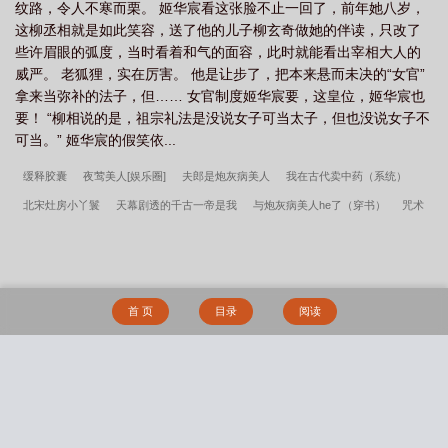
纹路，令人不寒而栗。 姬华宸看这张脸不止一回了，前年她八岁，
庸的？没说这些个男的比蟒蛇还会缠人啊！！！ 年轻的状
这柳丞相就是如此笑容，送了他的儿子柳玄奇做她的伴读，只改了
元郎每次见到姬华宸就像是失去理智一般，旁边有宫女侍卫也不
些许眉眼的弧度，当时看着和气的面容，此时就能看出宰相大人的
管，一个劲儿脱衣暴露自己的美妙曲线、健身优秀成果。 姬华
威严。 老狐狸，实在厉害。 他是让步了，把本来悬而未决的“女官”
宸没办法，让他随身伴读……好歹读点圣贤书吧！ 姿色过
拿来当弥补的法子，但…… 女官制度姬华宸要，这皇位，姬华宸也
人的敌国质子，穿着单薄衣衫，非要卖身葬父、卖身葬兄、卖身葬
要！ “柳相说的是，祖宗礼法是没说女子可当太子，但也没说女子不
弟、卖身葬全家。 姬华宸善良，带着大军和他回了他家，带回
可当。” 姬华宸的假笑依...
来了他的双生子弟弟，和他家其他人都死了的好消息。 还
有那意气风发的少年郎，温柔缱绻的锦衣卫指挥使…… 姬
缓释胶囊
夜莺美人[娱乐圈]
夫郎是炮灰病美人
我在古代卖中药（系统）
华宸：还好朕是皇帝，不然朕要辜负多少真心！三十五岁的姬华
北宋灶房小丫鬟
天幕剧透的千古一帝是我
与炮灰病美人he了（穿书）
咒术
宸，正值壮年，结果有男人仗着姿色不错，试图给她下毒，逼她放
权？ 干脆利落把人弄死的姬华宸：？朕只是好色，权利不给！
师非正常恋爱攻略
弥都府岁月不流转
神豪投资，日赚千万[娱乐圈]
网恋对象是
谢谢，江山美人，我选江山！ #有权了我好点色咋了，当社畜的
时政公务员
恶种的人类观察日记
我的超市通古代
正是冬雪沸腾时
妖后她兴
时候没办法见一个爱一个，当皇帝了我试试看呗！ #？男人别这
风作浪
肝露谷，乱七八糟的MOD不要下啊！
我家小青梅
为诡异打工，但反封
么物质，你破碎的家庭自己去扛！推推预收文：真把姐们当汉室？
首 页
目录
阅读
一朝穿越，刘佳爻进了个乱世，好消息，不是已知王朝。 好
建迷信
神豪文男主是我爸
国公府来了个表小姐
【猎人】侠客的女友养成计
耶，我免费啦！ 坏消息，刘佳爻不会自我介绍，学的刘皇叔的
划
拥有万人迷症的漂亮炮灰[快穿]
不要欺凌三旬老人！
反派标记了男主未婚妻
“在下刘傲天，字佳爻，乃汉景帝之子中山靖王之后也，今天下大
[穿书]_五篼米
大佬都是我马甲[游戏成真]
穿成龙傲天的炮灰未婚妻后
禁止继承
乱，有心扫荡中原，兴复汉室”。 多好的自我介绍啊，佳爻，好
搜 索
卦，卦象意味着天命，天命在我所以傲天，刘傲天，多有创意
限制级雌君
碧玉小家女，来嫁汝南王
[网王]穿进恋爱游戏，但错撩幸村
魔尊闭
啊！ 结果这伙人真把她叫做刘傲天，也真以为她要兴复汉
关十年连生十一子？！