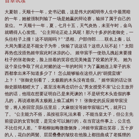
了。 【今天我们来盘点一下大夏朝的千古一帝，一代昏君，姬
首章试读
华宸！】 【或许有历史不好的宝宝们要问了，为什么是千古一
大夏朝，天顺十一年，史书记载，这是伟大的昭明帝人生中最黑暗
帝还是昏君呢？实在是此女功绩太大，怎么盘点都没办法把她排出
的一年，她被强制判输了一场是她赢的辩论赛，输掉了属于自己的
去千古一帝榜前三，又……太过好色！】 【对，姬华宸我们这
皇位。 ** 天顺十一年，夏，七月十五，天气炎热，未至午时，金乌
位文德武烈昭明帝，她一生最大的污点，就是……好点色，而
就晒得人心发慌。 “公主辩论正处上风呢！那六十多岁的老御史，一
且……好色的范围又尽是些窝边草！】 【并肩而行，史书必有
头往柱子上撞！这不胡闹吗？” “丞相、户部侍郎……联名上奏，以
的丞相，我们昭明帝一天宣三回，此人在自传里写他曾衣衫不整依
大局为重还是不能女子为帝，快输了说这话？这些人玩不起！” 太阳
旧伺候陛下研磨，男色添香，只能说陛下，太会吃了，就得衣衫不
再热也没捂热姬华宸此时冰凉的心。 姬华宸手一使劲儿拽起来要撞
整，啊不，不能这么干啊好孩子别学！】 【在外带兵疾行三十
柱子的张老御史，脸上挂着的笑容也完美掩盖了咬紧的牙关。 她为
里一点不累，威风凛凛给匈奴干趴下的大将军，他醉酒跪宫门，哭
这个皇位争取了何止对赌的这一年的时间？为了赢她连上辈子的东
着求陛下放他进去的事儿，不下八个同僚写过，也有一堆史官借此
西都拿出来不知道多少了！ 怎么能够输在这些人的“胡搅蛮缠”
抨击大将军德行有亏不得进凌烟阁的……嗯，对此我只能说，开车
上？！ “张御史别看了，太极殿的木头没有造假。” 姬华宸的话让张
不喝酒，喝酒不开车啊，男人真醉了是……哎，懂得都懂
御史眼睛都瞪大了，甚至没有再念叨什么“男女授受不亲”让公主放开
啊！】 【还有……】 别还有了！！！ 十岁稚龄，刚刚
他的话，他现在想要证明自己是来死谏的！不是研究木头造假的事
在朝堂上以三寸不烂之舌力压群雄的姬华宸，面对文武百官们像是
儿的，再说谁敢再太极殿上偷工减料？！ 张御史的反应姬华宸没
远光灯一样热烈的目光，现在只想找个地缝钻进去。 不对啊不
管，将人拎回官员队伍里后，大麻烦没等姬华宸喘口气，就开口
对，你们听我说，我，我不是那种好色的人！ 实际上文武
了。 “公主能力不俗，虽按祖宗礼法来看，不能当皇太子，但公主先
百官耳朵里：千古一帝，千古一帝就站在我们面前？！跟
前提议的女官制度，是完全可以施行的，在当官这件事上，公主也
了！ 亲爹亲娘：闺女啊，太有出息了！ ——
不比任何人差。” 宰相柳如晦微微侧身，冲姬华宸露出笑容，五十岁
10岁的姬华宸为了独生子女的事儿操劳，23岁的姬华宸…… 为
的人，花白的两鬓、层层叠叠的皱纹在他脸上都扭曲成了老狐狸的
了在男色中抽身而忙碌，不是，嗯，天幕怎么回事？怎么只说我昏