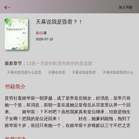
加入书架
天幕说我是昏君？！
南伍
/著
2026-07-10
最新章节：
13第一天纺织机首先制作的是战旗
天幕的意思是什么意思
天幕啥意思
天幕说我是昏君
天幕说我是昏君什么
意思
天幕说我是昏君怎么回复
天幕是指什么
天幕说我是昏君南伍
天幕
书籍简介
说我是昏君是哪一集
天幕说我是昏君是啥意思
贫穷社畜姬华宸一朝穿越，成了皇帝皇后独女，好消息，皇帝只有
她一个崽，坏消息，前朝一直在逼她父皇母后从宗室里认养一个回
来。 姬华宸：？不对吧？虽然我家真有皇位继承，但朕是独生
子女啊！把我的皇位还回来！ 好在，她爹妈能拖，拖到了
姬华宸十岁，依旧只有她一个，在姬华宸十岁稚龄以三寸不烂之舌
力压群雄的时候，有人替她开口了。 哦不，是有东西替她开口