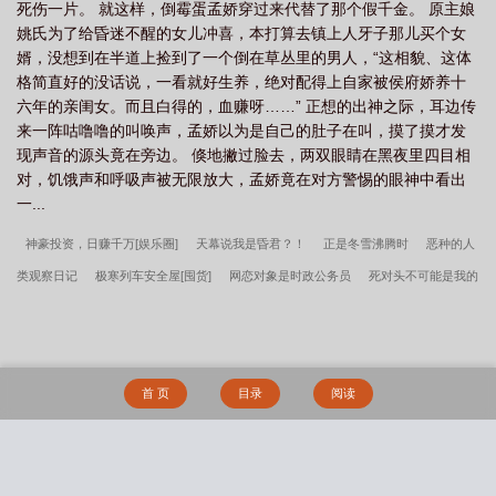
死伤一片。 就这样，倒霉蛋孟娇穿过来代替了那个假千金。 原主娘
姚氏为了给昏迷不醒的女儿冲喜，本打算去镇上人牙子那儿买个女
婿，没想到在半道上捡到了一个倒在草丛里的男人，“这相貌、这体
格简直好的没话说，一看就好生养，绝对配得上自家被侯府娇养十
六年的亲闺女。而且白得的，血赚呀……” 正想的出神之际，耳边传
来一阵咕噜噜的叫唤声，孟娇以为是自己的肚子在叫，摸了摸才发
现声音的源头竟在旁边。 倏地撇过脸去，两双眼睛在黑夜里四目相
对，饥饿声和呼吸声被无限放大，孟娇竟在对方警惕的眼神中看出
一...
神豪投资，日赚千万[娱乐圈]
天幕说我是昏君？！
正是冬雪沸腾时
恶种的人
类观察日记
极寒列车安全屋[囤货]
网恋对象是时政公务员
死对头不可能是我的
梦男！
夜莺美人[娱乐圈]
北宋灶房小丫鬟
掉马后，魅魔师兄他不装了
神豪
文男主是我爸
给我你的牵引绳
妖后她兴风作浪
散仙在凡间很想家
错认闺蜜
crush后的修罗场
咒术师非正常恋爱攻略
和排球部前辈弟弟恋爱后
弥都府岁月
首 页
目录
阅读
不流转
贵族男校的特招生成了真少爷
[崩铁]让游戏公司再次伟大
【猎人】侠客
的女友养成计划
拥有万人迷症的漂亮炮灰[快穿]
不要欺凌三旬老人！
反派标记
了男主未婚妻[穿书]_五篼米
大佬都是我马甲[游戏成真]
穿成龙傲天的炮灰未婚妻