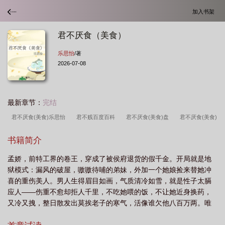
加入书架
君不厌食（美食）
乐思怡
/著
2026-07-08
最新章节：
完结
君不厌食(美食)乐思怡
君不贱百度百科
君不厌食(美食)盘
君不厌食(美食)
乐思怡全文阅读
君不厌诈
君不厌食(美食)
君不肖君也什么意思
君不厌
书籍简介
食(美食)晋江
君不肖君也
君不厌食(美食)全文免费阅读
君不厌食(美
孟娇，前特工界的卷王，穿成了被侯府退货的假千金。开局就是地
食)TXT
君子不食嗟来之食是什么意思
君不厌背景图
君不食言是什么意
狱模式：漏风的破屋，嗷嗷待哺的弟妹，外加一个她娘捡来替她冲
思
喜的重伤美人。男人生得眉目如画，气质清冷如雪，就是性子太膈
应人——伤重不愈却拒人千里，不吃她喂的饭，不让她近身换药，
又冷又拽，整日散发出莫挨老子的寒气，活像谁欠他八百万两。唯
一的优点：脸能下饭。