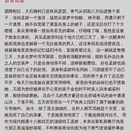
首章试读
霜降刚过，大石榴村已是秋风瑟瑟。寒气从四面八方钻进整个屋
子，冻得孟娇一个激灵，猛然从噩梦中惊醒。 睁开眼，周遭只剩下
一片漆黑，她不自觉紧了紧盖在身上的被子，还是没忍住打了个大
喷嚏，鼻尖萦绕着一股似有若无的霉味，仔细嗅了嗅，显然是这被
子散发出来的。 其实孟娇穿到这个地方已经三天了，第一次醒来时
她发现身边竟躺着一个无比俊美的男人，还没来得及搞清楚状况，
就被脑海里原身的记忆猛烈冲击，直接疼晕过去。 这一躺就是整整
三天，大多在梦中浑浑噩噩，也偶有清醒的时候，能听见外边往来
之人的交谈声，只是全身动弹不得，连睁眼都费劲。 好在孟娇也搞
清楚了自己当下的处境。 原身和孟娇同名同姓，只因接受不了自己
是侯府假千金还被未婚夫无情抛弃的事实，回村两个多月了还总想
不开，每天只知道躲在屋里哭哭啼啼。 家里的爷奶叔婶们也不惯着
她，又因为曾经被捧在手心里的真千金也时不时派人回来威逼利
诱，都使劲磋磨她。 且自个儿的秀才爹还在去府城考试的途中遭遇
山洪，下落不明。五天前官府在一个尸体身上找到了属于她爹的路
引等物件。 如今，除了原主娘姚氏，全村人都咒骂她是个灾星，说
她克死了自己的亲爹。 于是她更加绝望了，干脆选择跳河自尽。 而
作为现代精通十八般武艺的顶级特工孟娇，本来在家私厨餐厅伪装
大厨正美滋滋炒菜呢，不料整条商业街因为地下燃气管道爆炸事故