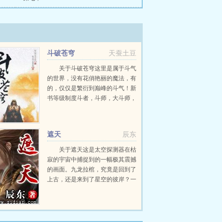
斗破苍穹
天蚕土豆
关于斗破苍穹这里是属于斗气
的世界，没有花俏艳丽的魔法，有
的，仅仅是繁衍到巅峰的斗气！新
书等级制度斗者，斗师，大斗师，
斗灵，斗王，斗皇，斗宗，斗尊，
斗圣，斗帝。想要知道异界的斗气
在发展到巅峰之后...
遮天
辰东
关于遮天这是太空探测器在枯
寂的宇宙中捕捉到的一幅极其震撼
的画面。九龙拉棺，究竟是回到了
上古，还是来到了星空的彼岸？一
个浩大的仙侠世界，光怪陆离，神
秘无尽。热血似火山沸腾，激情若
瀚海汹涌，欲望如深渊无止境登天
路，踏歌行...