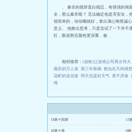
。 秦非的措辞直白残忍，有很强的画
全，那么秦非呢？ 无法确定他是否安全，
很简单的，动动嘴就好，拿出满心悔恨诚心
意义。 他换位思考，只是尝试了一下并不
红，眼皮附近颜色更深重，被...
相邻推荐：
[崩铁]让游戏公司再次伟大
抛弃的万人迷
第三年新婚
散仙在凡间很
花町的送信使
明天也是好天气
君不厌食
绳
14第十四章
13
10第十章
9第