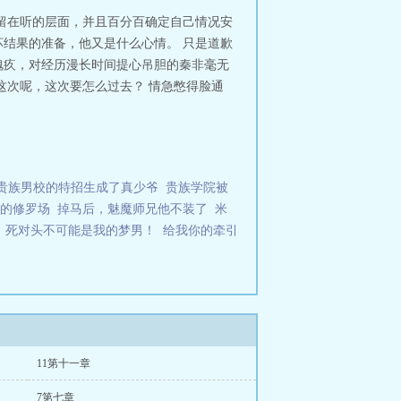
留在听的层面，并且百分百确定自己情况安
结果的准备，他又是什么心情。 只是道歉
愧疚，对经历漫长时间提心吊胆的秦非毫无
这次呢，这次要怎么过去？ 情急憋得脸通
贵族男校的特招生成了真少爷
贵族学院被
h后的修罗场
掉马后，魅魔师兄他不装了
米
死对头不可能是我的梦男！
给我你的牵引
11第十一章
7第七章