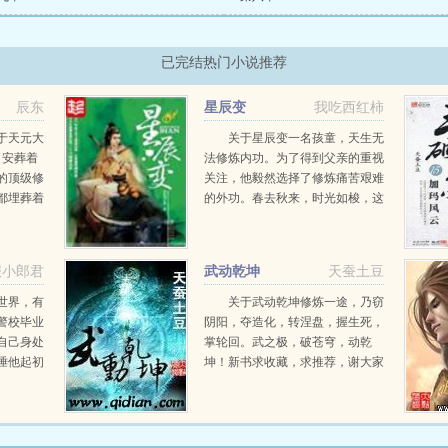
已完结热门小说推荐
辰东
星辰变
我吃西红柿
于天元大
关于星辰变一名孩童，天生无
了安葬着
法修炼内功。为了得到父亲的重视
的顶级修
关注，他毅然选择了修炼痛苦艰难
都埋葬着
的外功。春去秋来，时光如梭，这
一片属于
个孩童长大了变成了一名青年，真
凡的青年
正改变他的命运，是一颗流星化作
古神墓中
的神秘晶石流星泪。这颗流星泪在
报小郎君
武动乾坤
天蚕土豆
青年无...
世界，有
关于武动乾坤修炼一途，乃窃
警校毕业
阴阳，夺造化，转涅盘，握生死，
自己身处
掌轮回。武之极，破苍穹，动乾
陲他起初
坤！新书求收藏，求推荐，谢大家
这个没有
onno...
悠闲度