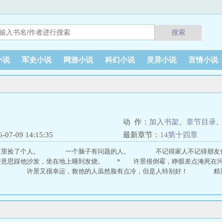
搜索
小说
军史小说
网游小说
科幻小说
灵异小说
言情小说
动 作：
加入书架
、
章节目录
7-09 14:15:35
最新章节：
14第十四章
河里捡了个人。 一个脑子有问题的人。 不记得家人不记得朋友也
好意思踩他沙发，坐在地上睡到发烧。 * 许景很倒霉，睁眼差点淹死在河
到。 许景又很幸运，救他的人虽然脸有点冷，但是人特别好！ 精英