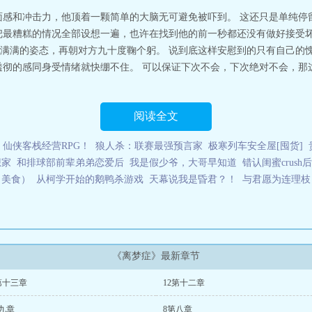
面感和冲击力，他顶着一颗简单的大脑无可避免被吓到。 这还只是单纯停
把最糟糕的情况全部设想一遍，也许在找到他的前一秒都还没有做好接受坏
满满的姿态，再朝对方九十度鞠个躬。 说到底这样安慰到的只有自己的
透彻的感同身受情绪就快绷不住。 可以保证下次不会，下次绝对不会，那
阅读全文
仙侠客栈经营RPG！
狼人杀：联赛最强预言家
极寒列车安全屋[囤货]
想家
和排球部前辈弟弟恋爱后
我是假少爷，大哥早知道
错认闺蜜crus
（美食）
从柯学开始的鹅鸭杀游戏
天幕说我是昏君？！
与君愿为连理枝
《离梦症》最新章节
第十三章
12第十二章
九章
8第八章