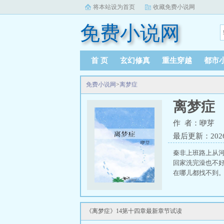
将本站设为首页
收藏免费小说网
免费小说网
首 页
玄幻修真
重生穿越
都市
免费小说网
>
离梦症
离梦症
作 者：咿芽
最后更新：2026-0
秦非上班路上从
回家洗完澡也不
在哪儿都找不
《离梦症》14第十四章最新章节试读