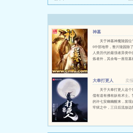
神墓
关于神墓神魔陵园位
6中部地带，整片陵园除
人类历代的最强者异类中
炼者外，其余每一座坟墓
一位远古的神或魔，这是
神魔的安息之地。一个平
死去万载岁月之后，从远
大奉打更人
卖
复活而出，望...
关于大奉打更人这个
儒有道有佛有妖有术士。
的许七安幽幽醒来，发现
牢狱之中，三日后流放边
的目的只是自保，顺便在
人权的社会里当个富家翁
日。多年后，许七...