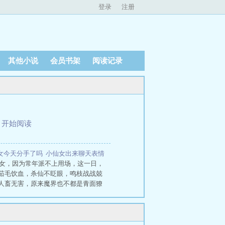
登录
注册
其他小说
会员书架
阅读记录
、
开始阅读
女今天分手了吗
小仙女出来聊天表情
女，因为常年派不上用场，这一日，
茹毛饮血，杀仙不眨眼，鸣枝战战兢
人畜无害，原来魔界也不都是青面獠
…”不了不了。她就此来到魔都，化名
弄。他会送她长相可怖的妖怪当宠
很热乎。”鸣枝：噫，血呲呼啦的玩
啊！炽阳：“双双，双双，看这柄扇