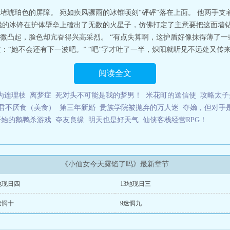
她刚要说：“喜……”炽阳：“仙界祥瑞的尾羽做的，你想挂在哪儿？”鸣枝：鸟
堵琥珀色的屏障。 宛如疾风骤雨的冰锥顷刻“砰砰”落在上面。 他两手
仙魔大战的那天，九霄天没有给与她任何回音，她被独自抛弃在这片群狼环伺的
锐的冰锋在护体壁垒上磕出了无数的火星子，仿佛打定了主意要把这面墙钻个
。鸣枝第一次看见魔头真实的模样。他扛着雷电，冲诸天神明阴冷道：“这是我
凸起，脸色却亢奋得兴高采烈。 “有点失算啊，这护盾好像抹得薄了一些
大流氓（划掉）魔王x自卑上进小仙女】————————【食用前需知】1少
：“她不会还有下一波吧。” “吧”字才吐了一半，炽阳就听见不远处又传来那
，女主萌妹傻白甜，不喜慎入————————【公告】6月开文小仙女今天露
阅读全文
为连理枝
离梦症
死对头不可能是我的梦男！
米花町的送信使
攻略太子
君不厌食（美食）
第三年新婚
贵族学院被抛弃的万人迷
夺嫡，但对手
开始的鹅鸭杀游戏
夺友良缘
明天也是好天气
仙侠客栈经营RPG！
《小仙女今天露馅了吗》最新章节
地现日四
13地现日三
迷惘十
9迷惘九