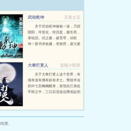
武动乾坤
天蚕土豆
关于武动乾坤修炼一途，乃窃
阴阳，夺造化，转涅盘，握生死，
掌轮回。武之极，破苍穹，动乾
坤！新书求收藏，求推荐，谢大家
onno...
大奉打更人
卖报小郎君
关于大奉打更人这个世界，有
儒有道有佛有妖有术士。警校毕业
的许七安幽幽醒来，发现自己身处
牢狱之中，三日后流放边陲他起初
的目的只是自保，顺便在这个没有
人权的社会里当个富家翁悠闲度
日。多年后，许七...
者欣赏。