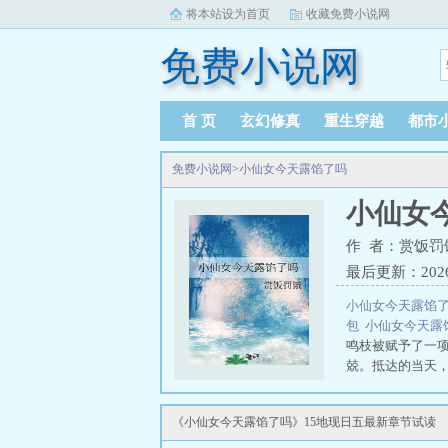
将本站设为首页
收藏免费小说网
免费小说网
首 页
玄幻修真
重生穿越
都市
免费小说网
>
小仙女今天露馅了吗
小仙女
作 者：赏饭罚
最后更新：2026-0
小仙女今天露馅
包
小仙女今天露
鸣枝被赋予了一
兢。抵达的当天
牙的丑八怪。然而
双双，开始了险
《小仙女今天露馅了吗》15地现日五最新章节试读
物，请她吃血淋
意。炽阳：“你不